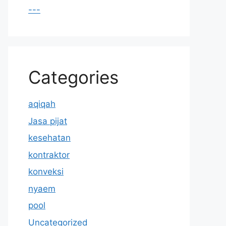
---
Categories
aqiqah
Jasa pijat
kesehatan
kontraktor
konveksi
nyaem
pool
Uncategorized