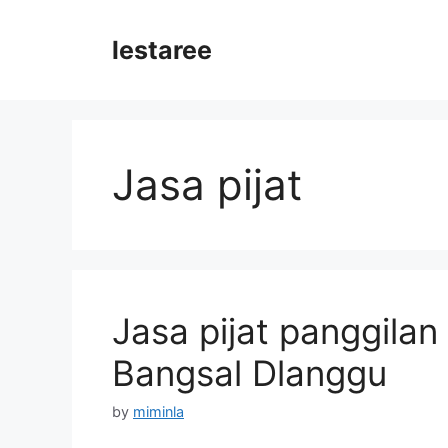
Skip
to
lestaree
content
Jasa pijat
Jasa pijat panggilan
Bangsal Dlanggu
by
miminla