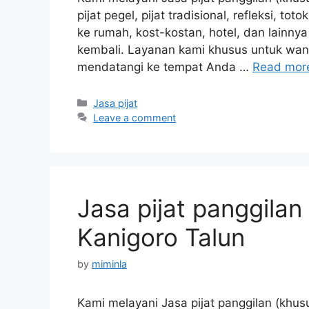
pijat pegel, pijat tradisional, refleksi, to
ke rumah, kost-kostan, hotel, dan lainn
kembali. Layanan kami khusus untuk wanit
mendatangi ke tempat Anda …
Read mor
Categories
Jasa pijat
Leave a comment
Jasa pijat panggilan
Kanigoro Talun
by
miminla
Kami melayani Jasa pijat panggilan (khusu