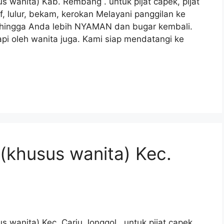
s wanita) Kab. Rembang . untuk pijat capek, pijat
araf, lulur, bekam, kerokan Melayani panggilan ke
sehingga Anda lebih NYAMAN dan bugar kembali.
pi oleh wanita juga. Kami siap mendatangi ke
 (khusus wanita) Kec.
s wanita) Kec. Cariu Jonggol . untuk pijat capek,