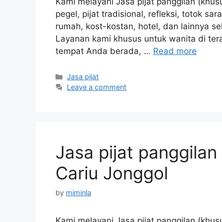
Kami melayani Jasa pijat panggilan (khusu
pegel, pijat tradisional, refleksi, totok s
rumah, kost-kostan, hotel, dan lainnya 
Layanan kami khusus untuk wanita di tera
tempat Anda berada, …
Read more
Categories
Jasa pijat
Leave a comment
Jasa pijat panggilan
Cariu Jonggol
by
miminla
Kami melayani Jasa pijat panggilan (khusu