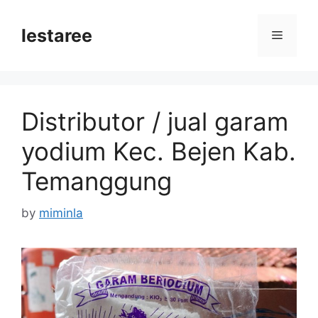
Skip
to
lestaree
Menu
content
Distributor / jual garam
yodium Kec. Bejen Kab.
Temanggung
by
miminla