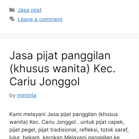
Categories
Jasa pijat
Leave a comment
Jasa pijat panggilan
(khusus wanita) Kec.
Cariu Jonggol
by
miminla
Kami melayani Jasa pijat panggilan (khusus
wanita) Kec. Cariu Jonggol . untuk pijat capek,
pijat pegel, pijat tradisional, refleksi, totok saraf,
lulur, bekam, kerokan Melayani panggilan ke