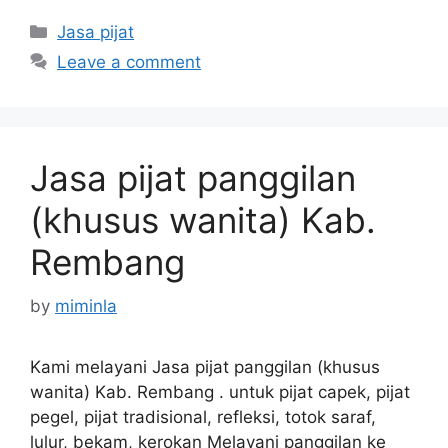
Categories
Jasa pijat
Leave a comment
Jasa pijat panggilan
(khusus wanita) Kab.
Rembang
by
miminla
Kami melayani Jasa pijat panggilan (khusus
wanita) Kab. Rembang . untuk pijat capek, pijat
pegel, pijat tradisional, refleksi, totok saraf,
lulur, bekam, kerokan Melayani panggilan ke