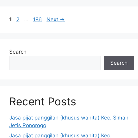
Page
Page
Page
1
2
…
186
Next
→
Search
Search
Recent Posts
Jasa pijat panggilan (khusus wanita) Kec. Siman
Jetis Ponorogo
Jasa pijat panggilan (khusus wanita) Kec.