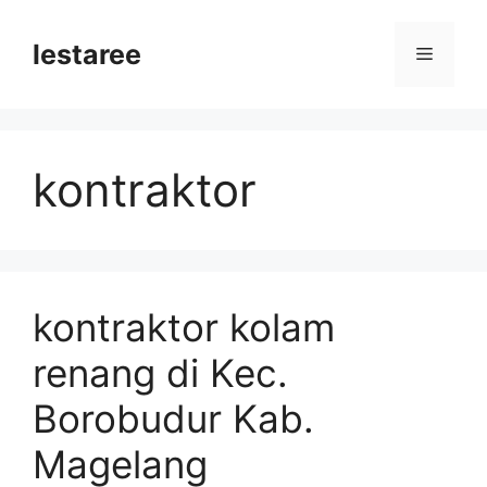
Skip
to
lestaree
Menu
content
kontraktor
kontraktor kolam
renang di Kec.
Borobudur Kab.
Magelang