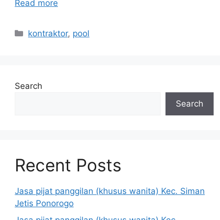
Read more
Categories
kontraktor
,
pool
Search
Search
Recent Posts
Jasa pijat panggilan (khusus wanita) Kec. Siman
Jetis Ponorogo
Jasa pijat panggilan (khusus wanita) Kec.