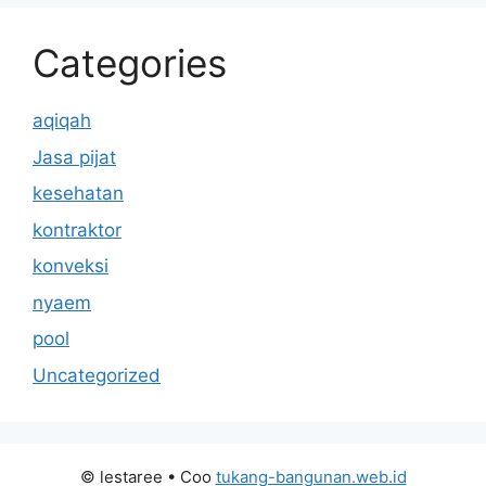
Categories
aqiqah
Jasa pijat
kesehatan
kontraktor
konveksi
nyaem
pool
Uncategorized
© lestaree
• Coo
tukang-bangunan.web.id