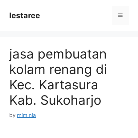
Skip
to
lestaree
Menu
content
jasa pembuatan
kolam renang di
Kec. Kartasura
Kab. Sukoharjo
by
miminla