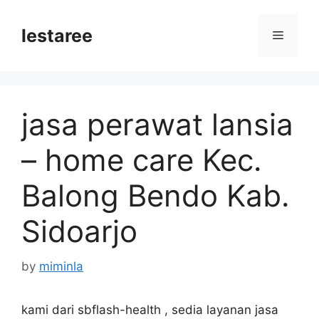
Skip
to
lestaree
Menu
content
jasa perawat lansia
– home care Kec.
Balong Bendo Kab.
Sidoarjo
by
miminla
kami dari sbflash-health , sedia layanan jasa