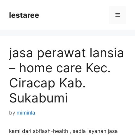
Skip
to
lestaree
Menu
content
jasa perawat lansia
– home care Kec.
Ciracap Kab.
Sukabumi
by
miminla
kami dari sbflash-health , sedia layanan jasa