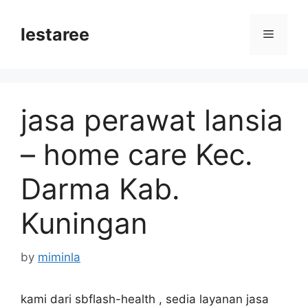
Skip
to
lestaree
Menu
content
jasa perawat lansia
– home care Kec.
Darma Kab.
Kuningan
by
miminla
kami dari sbflash-health , sedia layanan jasa