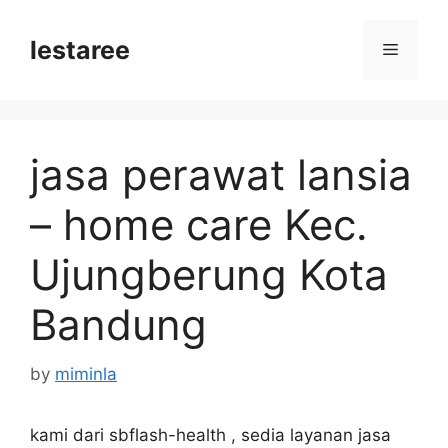
Skip
to
lestaree
Menu
content
jasa perawat lansia
– home care Kec.
Ujungberung Kota
Bandung
by
miminla
kami dari sbflash-health , sedia layanan jasa