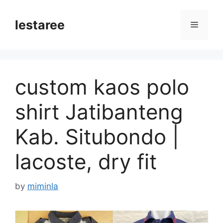
Skip
to
lestaree
Menu
content
custom kaos polo
shirt Jatibanteng
Kab. Situbondo |
lacoste, dry fit
by
miminla