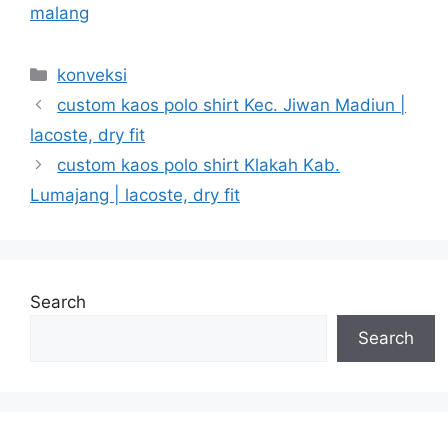
malang
Categories
konveksi
custom kaos polo shirt Kec. Jiwan Madiun |
lacoste, dry fit
custom kaos polo shirt Klakah Kab.
Lumajang | lacoste, dry fit
Search
Search