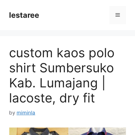
Skip
to
lestaree
Menu
content
custom kaos polo
shirt Sumbersuko
Kab. Lumajang |
lacoste, dry fit
by
miminla