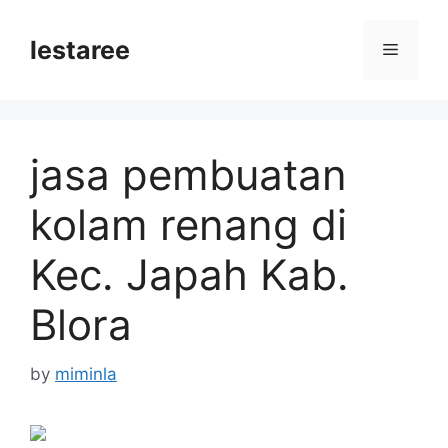
Skip
to
lestaree
Menu
content
jasa pembuatan
kolam renang di
Kec. Japah Kab.
Blora
by
miminla