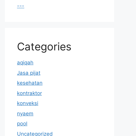
---
Categories
aqiqah
Jasa pijat
kesehatan
kontraktor
konveksi
nyaem
pool
Uncategorized