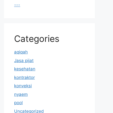
---
Categories
aqiqah
Jasa pijat
kesehatan
kontraktor
konveksi
nyaem
pool
Uncategorized