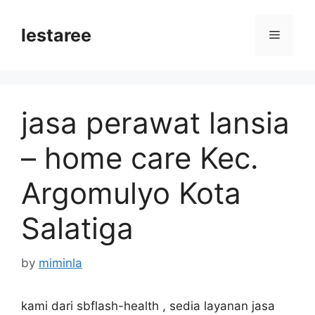
Skip
to
lestaree
Menu
content
jasa perawat lansia
– home care Kec.
Argomulyo Kota
Salatiga
by
miminla
kami dari sbflash-health , sedia layanan jasa