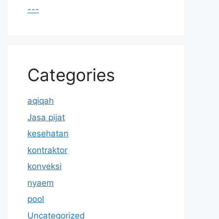
---
Categories
aqiqah
Jasa pijat
kesehatan
kontraktor
konveksi
nyaem
pool
Uncategorized