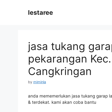
Skip
to
lestaree
content
jasa tukang gara
pekarangan Kec
Cangkringan
by
miminla
anda mememerlukan jasa tukang garap l
& terdekat. kami akan coba bantu