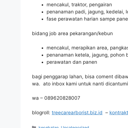
mencakul, traktor, pengairan
penanaman padi, jagung, kedelai, 
fase perawatan harian sampe pan
bidang job area pekarangan/kebun
mencakul, merapikan area, pangka
penanaman ketela, jagung, pohon 
perawatan dan panen
bagi penggarap lahan, bisa coment diba
wa. ato inbox kami untuk nanti dicantumin
wa – 089620828007
blogroll:
treecarearborist.biz.id
–
kontrak
Categories
kesehatan
,
Uncategorized