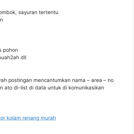
lombok, sayuran tertentu
en
s pohon
buah2ah dll
wah postingan mencantumkan nama – area – no
 ato di-list di data untuk di komunikasikan
tor kolam renang murah