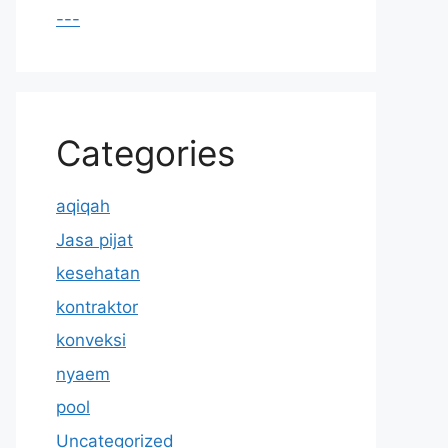
---
Categories
aqiqah
Jasa pijat
kesehatan
kontraktor
konveksi
nyaem
pool
Uncategorized