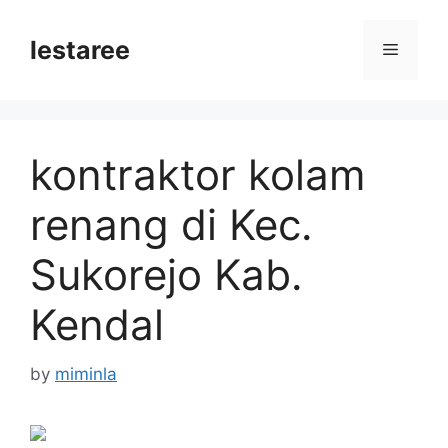
Skip
to
lestaree
Menu
content
kontraktor kolam
renang di Kec.
Sukorejo Kab.
Kendal
by
miminla