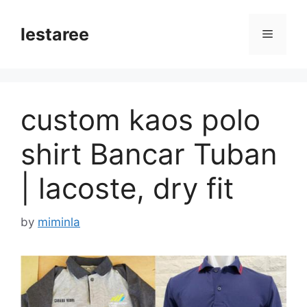
Skip
to
lestaree
Menu
content
custom kaos polo
shirt Bancar Tuban
| lacoste, dry fit
by
miminla