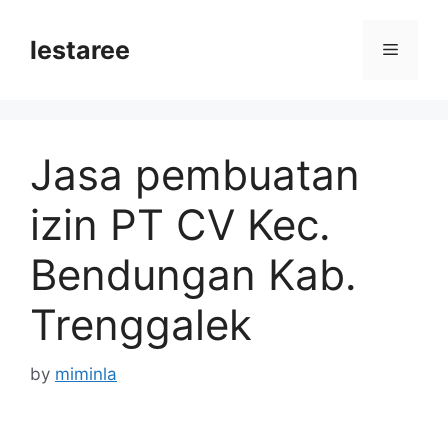
Skip
to
lestaree
Menu
content
Jasa pembuatan
izin PT CV Kec.
Bendungan Kab.
Trenggalek
by
miminla