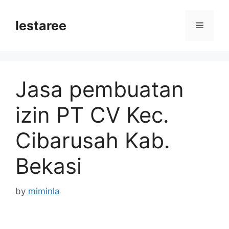
Skip
to
lestaree
Menu
content
Jasa pembuatan
izin PT CV Kec.
Cibarusah Kab.
Bekasi
by
miminla