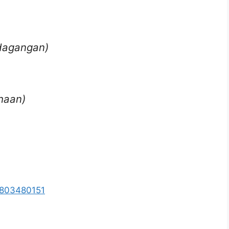
rdagangan)
haan)
5803480151