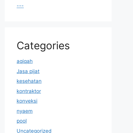
---
Categories
aqiqah
Jasa pijat
kesehatan
kontraktor
konveksi
nyaem
pool
Uncategorized