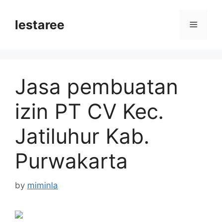
Skip
to
lestaree
Menu
content
Jasa pembuatan
izin PT CV Kec.
Jatiluhur Kab.
Purwakarta
by
miminla