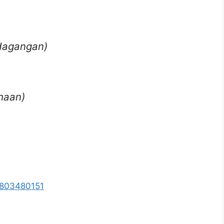
rdagangan)
haan)
5803480151