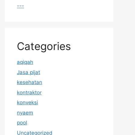
---
Categories
aqiqah
Jasa pijat
kesehatan
kontraktor
konveksi
nyaem
pool
Uncategorized