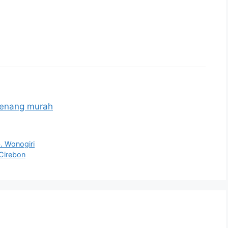
renang murah
. Wonogiri
 Cirebon