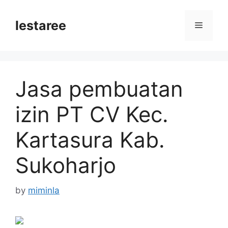
Skip
to
lestaree
Menu
content
Jasa pembuatan
izin PT CV Kec.
Kartasura Kab.
Sukoharjo
by
miminla