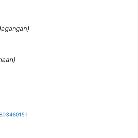
rdagangan)
haan)
5803480151