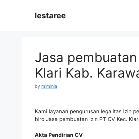
Skip
to
lestaree
content
Jasa pembuatan 
Klari Kab. Kara
by
miminla
Kami layanan pengurusan legalitas izin p
biro Jasa pembuatan izin PT CV Kec. Kla
Akta Pendirian CV