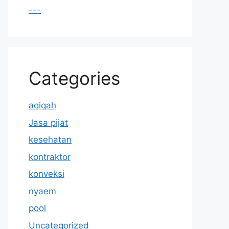
---
Categories
aqiqah
Jasa pijat
kesehatan
kontraktor
konveksi
nyaem
pool
Uncategorized