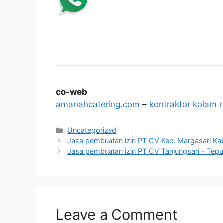
co-web
amanahcatering.com
–
kontraktor kolam 
Categories
Uncategorized
Jasa pembuatan izin PT CV Kec. Margasari Kab
Jasa pembuatan izin PT CV Tanjungsari – Tep
Leave a Comment