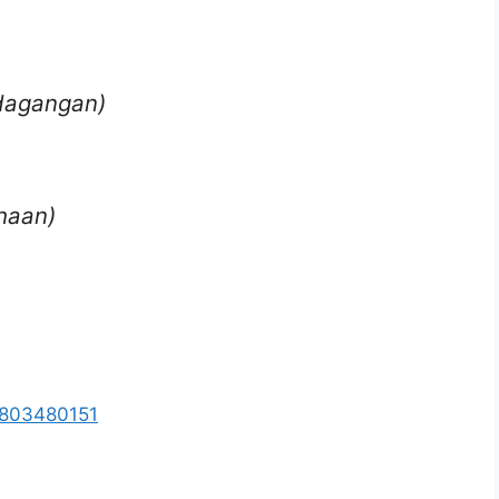
rdagangan)
haan)
5803480151