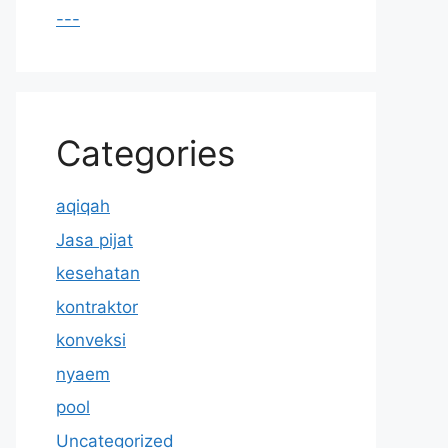
---
Categories
aqiqah
Jasa pijat
kesehatan
kontraktor
konveksi
nyaem
pool
Uncategorized