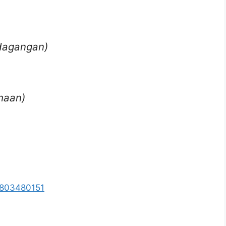
rdagangan)
haan)
5803480151