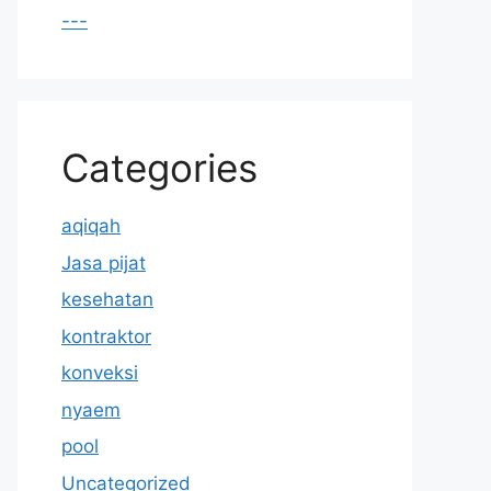
---
Categories
aqiqah
Jasa pijat
kesehatan
kontraktor
konveksi
nyaem
pool
Uncategorized