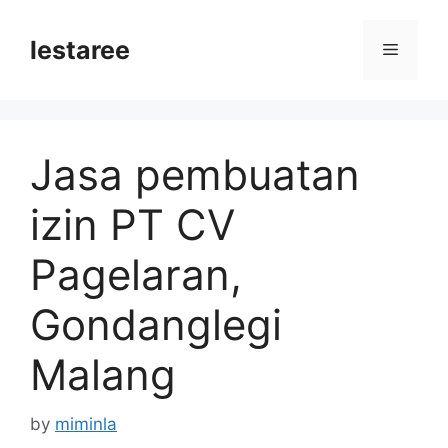
Skip
to
lestaree
Menu
content
Jasa pembuatan
izin PT CV
Pagelaran,
Gondanglegi
Malang
by
miminla